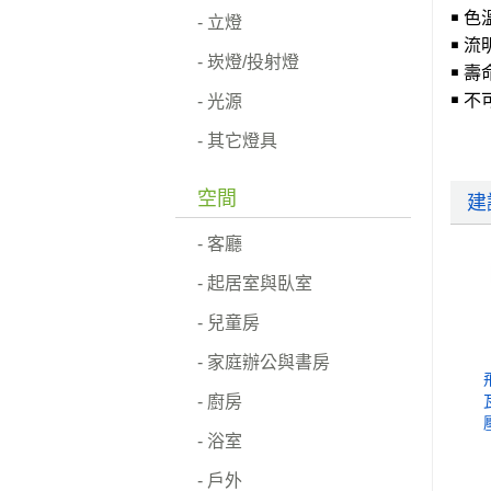
￭ 色溫
- 立燈
￭ 流明
- 崁燈/投射燈
￭ 壽命
- 光源
￭ 
- 其它燈具
空間
建
- 客廳
- 起居室與臥室
- 兒童房
- 家庭辦公與書房
- 廚房
- 浴室
- 戶外