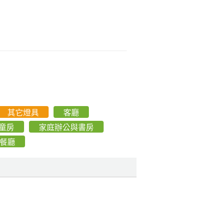
其它燈具
客廳
童房
家庭辦公與書房
餐廳