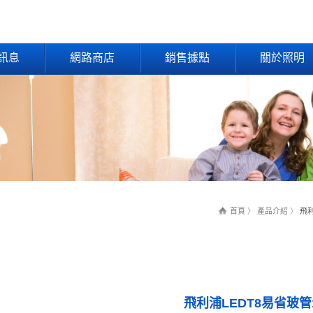
訊息
網路商店
銷售據點
關於照明
首頁
〉
產品介紹
〉
飛利
飛利浦LEDT8易省玻管12