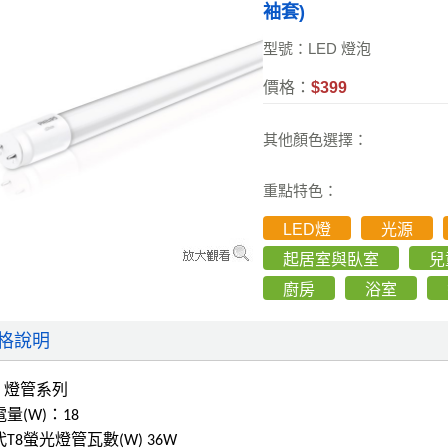
袖套)
型號：LED 燈泡
價格：
$399
其他顏色選擇：
重點特色：
LED燈
光源
起居室與臥室
兒
廚房
浴室
格說明
ED 燈管系列
電量(W)：18
代T8螢光燈管瓦數(W) 36W