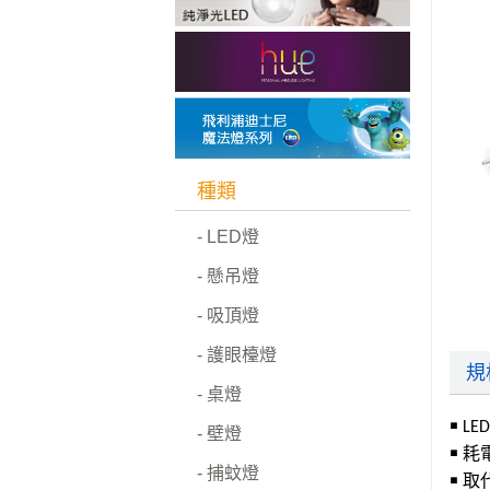
種類
- LED燈
- 懸吊燈
- 吸頂燈
- 護眼檯燈
規
- 桌燈
￭ L
- 壁燈
￭ 耗
- 捕蚊燈
￭ 取