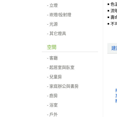
￭ 色溫
- 立燈
￭ 流明
- 崁燈/投射燈
￭ 壽命
- 光源
￭ 
- 其它燈具
空間
建
- 客廳
- 起居室與臥室
- 兒童房
- 家庭辦公與書房
- 廚房
- 浴室
- 戶外