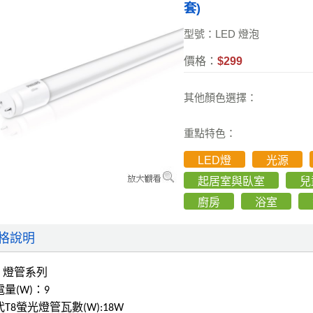
套)
型號：LED 燈泡
價格：
$299
其他顏色選擇：
重點特色：
LED燈
光源
起居室與臥室
兒
廚房
浴室
格說明
ED 燈管系列
電量(W)：9
代T8螢光燈管瓦數(W):18W