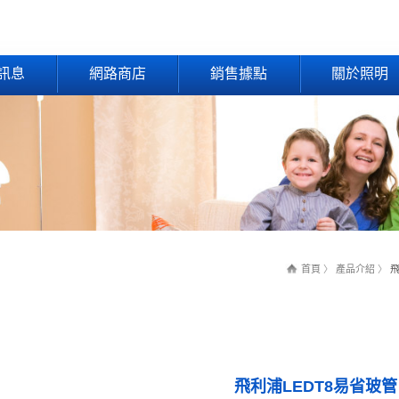
訊息
網路商店
銷售據點
關於照明
首頁
〉
產品介紹
〉
飛
飛利浦LEDT8易省玻管 