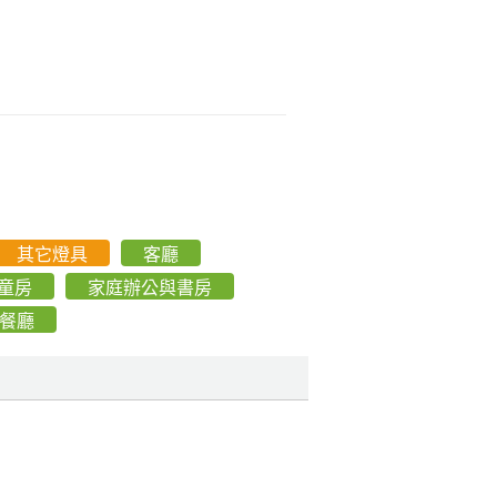
其它燈具
客廳
童房
家庭辦公與書房
餐廳