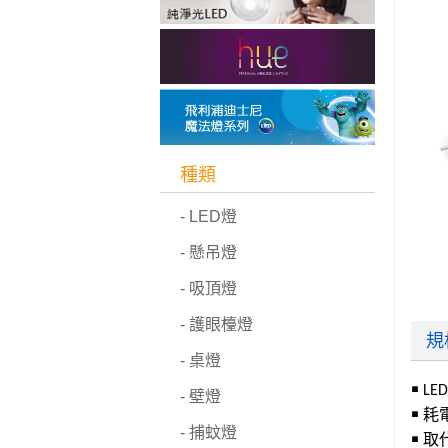
種類
- LED燈
- 懸吊燈
- 吸頂燈
- 護眼檯燈
規
- 桌燈
￭ L
- 壁燈
￭ 耗
- 捕蚊燈
￭ 取