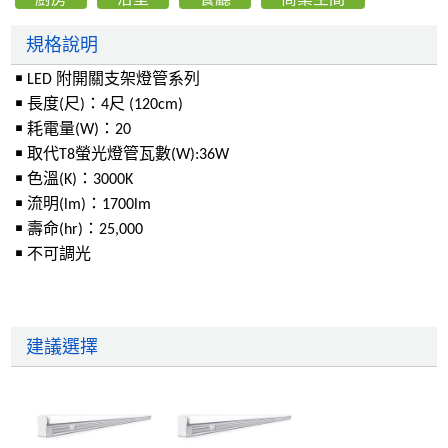
規格說明
￭ LED 附開關支架燈管系列
￭ 長度(尺)：4尺 (120cm)
￭ 耗電量(W)：20
￭ 取代T8螢光燈管瓦數(W):36W
￭ 色溫(K)：3000K
￭ 流明(lm)：1700lm
￭ 壽命(hr)：25,000
￭ 不可調光
建議選擇