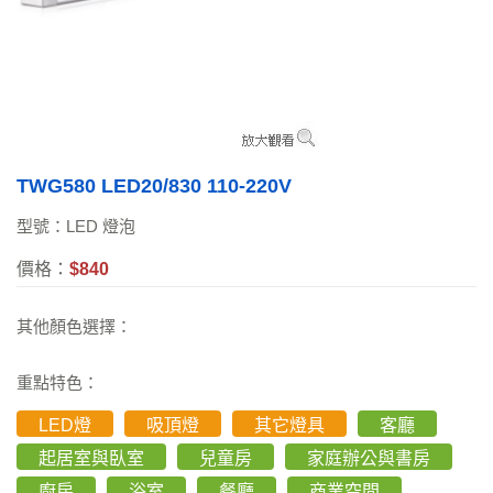
TWG580 LED20/830 110-220V
型號：LED 燈泡
價格：
$840
其他顏色選擇：
重點特色：
LED燈
吸頂燈
其它燈具
客廳
起居室與臥室
兒童房
家庭辦公與書房
廚房
浴室
餐廳
商業空間