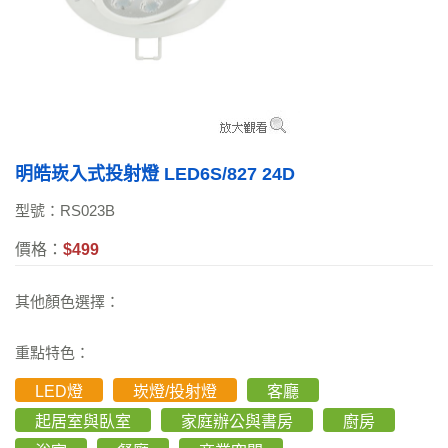
明皓崁入式投射燈 LED6S/827 24D
型號：RS023B
價格：
$499
其他顏色選擇：
重點特色：
LED燈
崁燈/投射燈
客廳
起居室與臥室
家庭辦公與書房
廚房