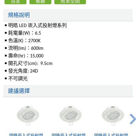
浴室
餐廳
商業空間
規格說明
￭ 明皓 LED 崁入式投射燈系列
￭ 耗電量(W)：6.5
￭ 色溫(K)：2700K
￭ 流明(lm)：600lm
￭ 壽命(hr)：15,000
￭ 開孔尺寸(cm): 9.5cm
￭ 發光角度: 24D
￭ 不可調光
建議選擇
明皓崁入式投射燈
明皓崁入式投射燈
明皓崁入式投射燈