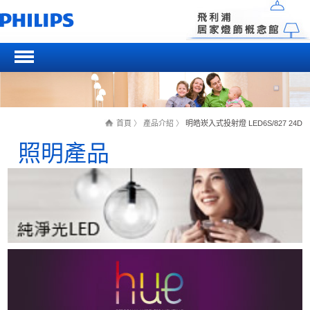
首頁
〉
產品介紹
〉
明皓崁入式投射燈 LED6S/827 24D
照明產品