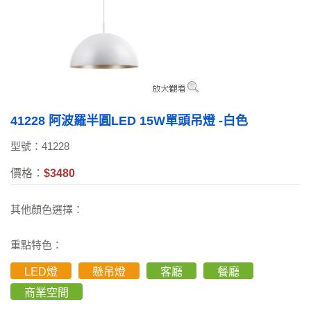
41228 阿波羅半圓LED 15W單頭吊燈 -白色
型號：41228
價格：
$3480
其他顏色選擇：
重點特色：
LED燈
懸吊燈
客廳
餐廳
商業空間