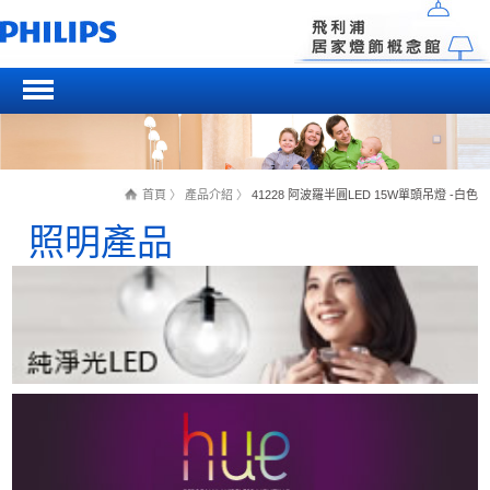
首頁
〉
產品介紹
〉
41228 阿波羅半圓LED 15W單頭吊燈 -白色
照明產品