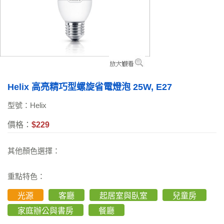
Helix 高亮精巧型螺旋省電燈泡 25W, E27
型號：Helix
價格：
$229
其他顏色選擇：
重點特色：
光源
客廳
起居室與臥室
兒童房
家庭辦公與書房
餐廳